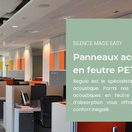
SILENCE MADE EASY
Panneaux ac
en feutre PET
Regulo est le spécialist
acoustique. Parmi nos 
acoustiques en feutre 
d’absorption vous off
confort inégalé.