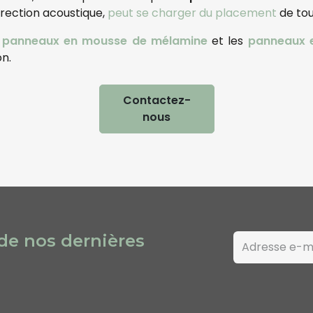
rrection acoustique,
peut se charger du placement
de to
panneaux en mousse de mélamine
et les
panneaux e
on.
Contactez-
nous
 de nos dernières