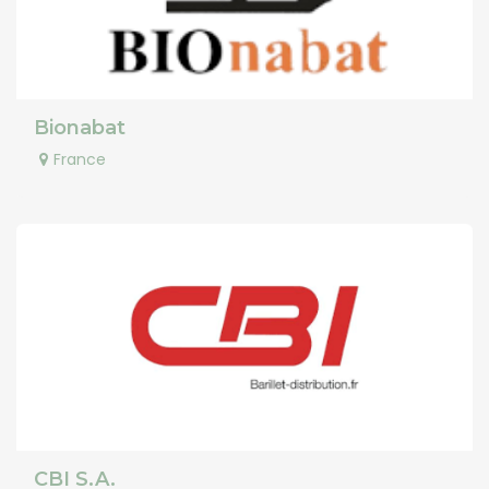
Bionabat
France
CBI S.A.