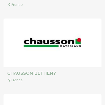
France
CHAUSSON BETHENY
France